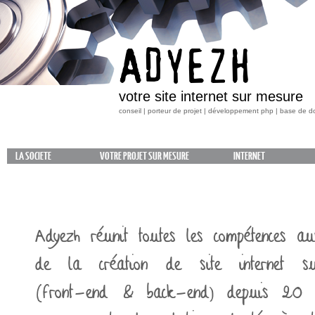
ADYEZH
votre site internet sur mesure
conseil | porteur de projet | développement php | base de 
LA SOCIETE
VOTRE PROJET SUR MESURE
INTERNET
Adyezh réunit toutes les compétences au
de la
création de site internet
s
(front-end & back-end)
depuis 20 a